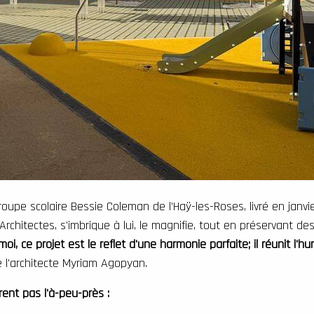
oupe scolaire Bessie Coleman de l’Haÿ-les-Roses, livré en janvi
Architectes
, s'imbrique à lui, le magnifie, tout en préservant d
moi, ce projet est le reflet d'une harmonie parfaite; il réunit l'
e l'architecte Myriam Agopyan.
rent pas l'à-peu-près :